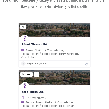
Tohumlar, Sebzeler).Kuzey Kıbrıs’ta bulunan bu firmaların
iletişim bilgilerini sizler için listeledik.
Böcek Ticaret Ltd.
Tarım Aletleri / Zirai Aletler
Tarım İlaçları / Zirai İlaçlar
Tarım Ürünleri
Zirai Tohum
Küçük Kaymaklı
Ara
Sera Tarım Ltd.
+903927141266
Gübre
Tarım Aletleri / Zirai Aletler
Tarım İlaçları / Zirai İlaçlar
Zirai Tohum