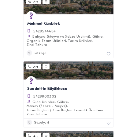
Ara
Mehmet Canbilek
5428544484
Bahçeci (Meyve ve Sebze Üretimi)
Gübre
Organik Tarım Ürünleri
Tarım Ürünleri
Zirai Tohum
Lefkoşa
Ara
Saadettin Büyükhoca
5428800302
Gıda Ürünleri
Gübre
Manav (Sebze - Meyve)
Tarım İlaçları / Zirai İlaçlar
Temizlik Ürünleri
Zirai Tohum
Güzelyurt
Ara