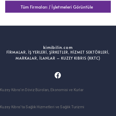
Tüm Firmaları / İşletmeleri Görüntüle
kimibilin.com
FİRMALAR, İŞ YERLERİ, ŞİRKETLER, HİZMET SEKTÖRLERİ,
MARKALAR, İLANLAR – KUZEY KIBRIS (KKTC)
Kuzey Kıbrıs’ın Döviz Büroları, Ekonomisi ve Kurlar
Kuzey Kıbrıs’ta Sağlık Hizmetleri ve Sağlık Turizmi