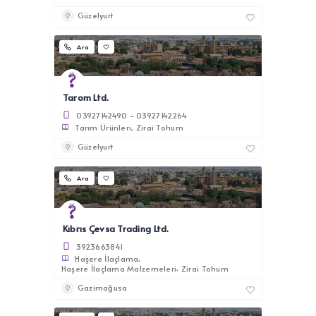
Güzelyurt
Ara
Tarom Ltd.
03927142490 - 03927142264
Tarım Ürünleri
Zirai Tohum
Güzelyurt
Ara
Kıbrıs Çevsa Trading Ltd.
3923663841
Haşere İlaçlama
Haşere İlaçlama Malzemeleri
Zirai Tohum
Gazimağusa