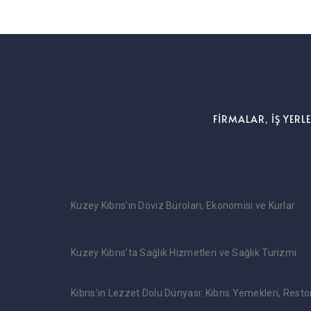
FİRMALAR, İŞ YERL
Kuzey Kıbrıs’ın Döviz Büroları, Ekonomisi ve Kurlar
Kuzey Kıbrıs’ta Sağlık Hizmetleri ve Sağlık Turizmi
Kıbrıs’ın Lezzet Dolu Dünyası: Kıbrıs Yemekleri, Rest