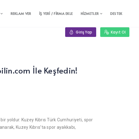
REKLAM VER
İŞ YERİ / FİRMA EKLE
HİZMETLER
DESTEK
Giriş Yap
Kayıt Ol
ilin.com İle Keşfedin!
ir yoldur. Kuzey Kıbrıs Türk Cumhuriyeti, spor
llanarak, Kuzey Kıbrıs’ta spor ayakkabı,