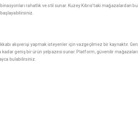
binasyonları rahatlık ve stil sunar. Kuzey Kıbrıs’taki mağazalardan bu
başlayabilirsiniz.
yakkabı alışverişi yapmak isteyenler için vazgeçilmez bir kaynaktır. 
adar geniş bir ürün yelpazesi sunar. Platform, güvenilir mağazaların ve 
ayca bulabilirsiniz.