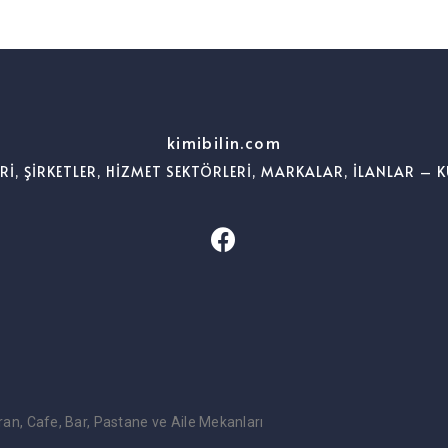
kimibilin.com
ERİ, ŞİRKETLER, HİZMET SEKTÖRLERİ, MARKALAR, İLANLAR – K
oran, Cafe, Bar, Pastane ve Aile Mekanları