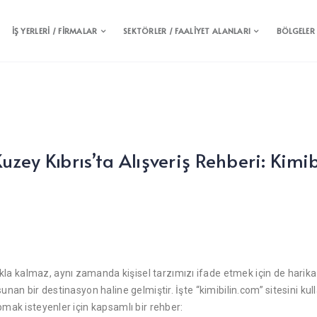
İŞ YERLERİ / FİRMALAR
SEKTÖRLER / FAALİYET ALANLARI
BÖLGELER
Kuzey Kıbrıs’ta Alışveriş Rehberi: Kimib
a kalmaz, aynı zamanda kişisel tarzımızı ifade etmek için de harika b
sunan bir destinasyon haline gelmiştir. İşte “kimibilin.com” sitesini ku
apmak isteyenler için kapsamlı bir rehber: