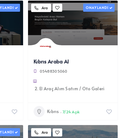
YLANDI
Ara
ONAYLANDI
Kıbrıs Araba Al
05488305060
2. El Araç Alım Satım / Oto Galeri
Kıbrıs
7/24 Açık
YLANDI
Ara