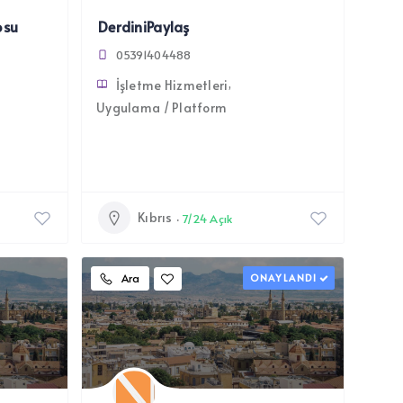
osu
DerdiniPaylaş
05391404488
İşletme Hizmetleri
Uygulama / Platform
Kıbrıs
7/24 Açık
Ara
ONAYLANDI