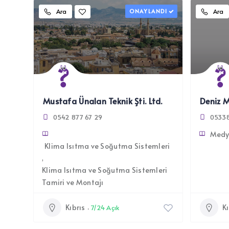
Ara
ONAYLANDI
Ara
Mustafa Ünalan Teknik Şti. Ltd.
Deniz M
0542 877 67 29
0533
Medya
Klima Isıtma ve Soğutma Sistemleri
Klima Isıtma ve Soğutma Sistemleri
Tamiri ve Montajı
Kıbrıs
Kı
7/24 Açık