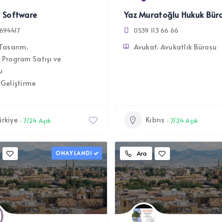
 Software
Yaz Muratoğlu Hukuk Bür
694417
0539 113 66 66
Tasarım
Avukat
Avukatlık Bürosu
/ Program Satışı ve
u
 Geliştirme
ürkiye
Kıbrıs
7/24 Açık
7/24 Açık
ONAYLANDI
Ara