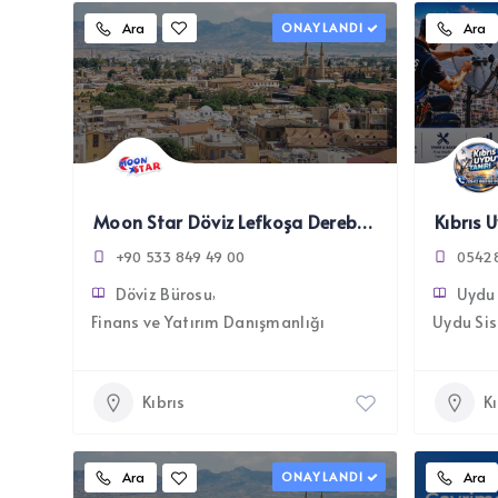
Ara
ONAYLANDI
Ara
Moon Star Döviz Lefkoşa Dereboyu
Kıbrıs U
+90 533 849 49 00
0542
Döviz Bürosu
Uydu 
Finans ve Yatırım Danışmanlığı
Uydu Sis
Kıbrıs
Kı
Ara
ONAYLANDI
Ara