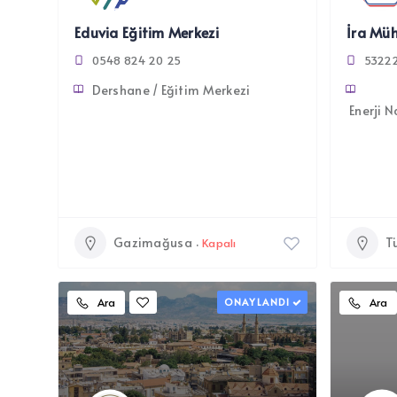
Eduvia Eğitim Merkezi
0548 824 20 25
53222
Dershane / Eğitim Merkezi
Enerji N
Gazimağusa
T
Kapalı
Ara
ONAYLANDI
Ara