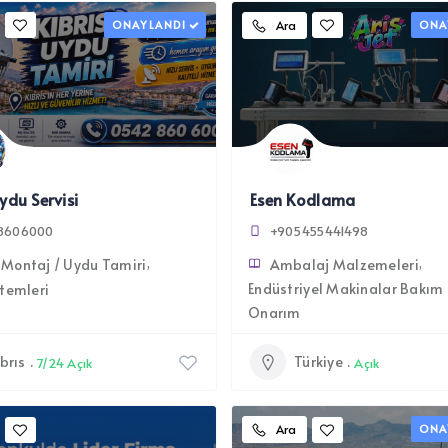
ONAYLANDI
Ara
ONA
ydu Servisi
Esen Kodlama
8606000
+905455441498
Montaj / Uydu Tamiri
Ambalaj Malzemeleri
Endüstriyel Makinalar Bakım
temleri
Onarım
brıs
Türkiye
7/24 Açık
Açık
Ara
ONA