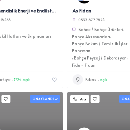
İra Mühendislik Enerji ve Endüstriyel Tesisler
As Fidan
14456
0533 877 7824
Bahçe / Bahçe Ürünleri
akil Hatları ve Ekipmanları
Bahçe Aksesuarları
Bahçe Bakım / Temizlik İşleri 
Bahçıvan
Bahçe Peyzaj / Dekorasyon
Fide - Fidan
ürkiye
Kıbrıs
7/24 Açık
Açık
ONAYLANDI
Ara
ONA