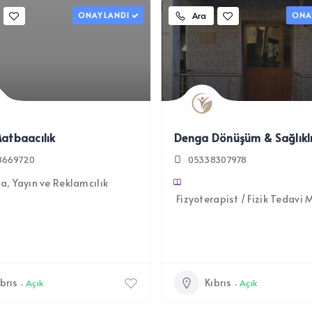
ONAYLANDI
Ara
ONA
atbaacılık
8669720
05338307978
, Yayın ve Reklamcılık
Fizyoterapist / Fizik Tedavi 
brıs
Kıbrıs
Açık
Açık