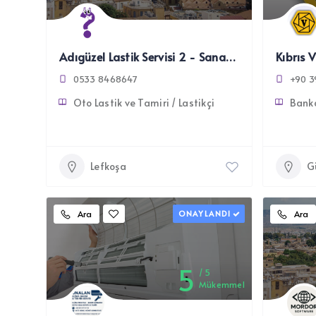
Adıgüzel Lastik Servisi 2 - Sanayi Bölgesi Lefkoşa
0533 8468647
+90 3
Oto Lastik ve Tamiri / Lastikçi
Bank
Lefkoşa
G
Ara
ONAYLANDI
Ara
5
5
Mükemmel