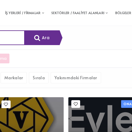
İŞ YERLERİ / FİRMALAR
SEKTÖRLER / FAALİYET ALANLARI
BÖLGELER
Ara
rma
Markalar
Sırala
Yakınımdaki Firmalar
ONA