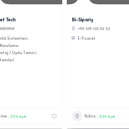
Net Tech
Bi-Sipariş
8885948
+90 539 103 03 33
lik Sistemleri
E-Ticaret
 Kurulumu
taj / Uydu Tamiri
temleri
irne
Kıbrıs
7/24 Açık
7/24 Açık