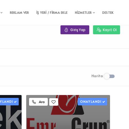
REKLAM VER
İŞ YERİ / FİRMA EKLE
HİZMETLER
DESTEK
Giriş Yap
Kayıt Ol
Harita
YLANDI
Ara
ONAYLANDI