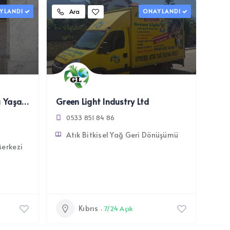
YLANDI
Ara
ONAYLANDI
Denga Dönüşüm & Sağlıklı Yaşam Merkezi
Green Light Industry Ltd
0533 851 84 86
Atık Bitkisel Yağ Geri Dönüşümü
Merkezi
Kıbrıs
7/24 Açık