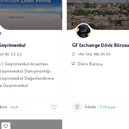
Gayrimenkul
GF Exchange Döviz Bürosu
50 811 23 23
+90 542 881 04 07
 / Gayrimenkul Acentesi
Döviz Bürosu
Gayrimenkul Danışmanlığı
 Gayrimenkul Değerlendirme
e Gayrimenkul
brıs
İskele
Açık
7/24 Açık