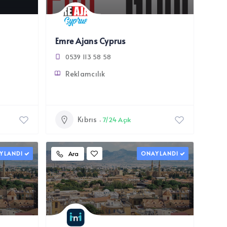
Emre Ajans Cyprus
0539 113 58 58
Reklamcılık
Kıbrıs
7/24 Açık
YLANDI
Ara
ONAYLANDI