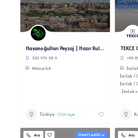
Hasanoğulları Peyzaj | Hazır Rulo Çim, Tel Çit ve Peyzaj
TEKCE 
530 974 58 11
+90 8
Mimarlık
Emlak
Emlak / 
Emlak /
Emlak v
Türkiye
Kı
7/24 Açık
Ara
ONAYLANDI
Ara