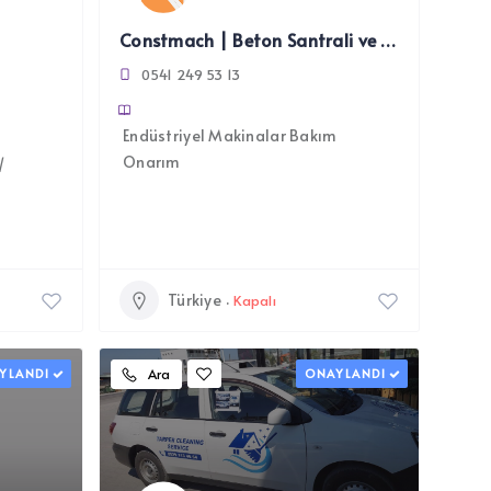
Constmach | Beton Santrali ve Konkasör Tesisleri
0541 249 53 13
Endüstriyel Makinalar Bakım
Onarım
/
Türkiye
Kapalı
YLANDI
Ara
ONAYLANDI