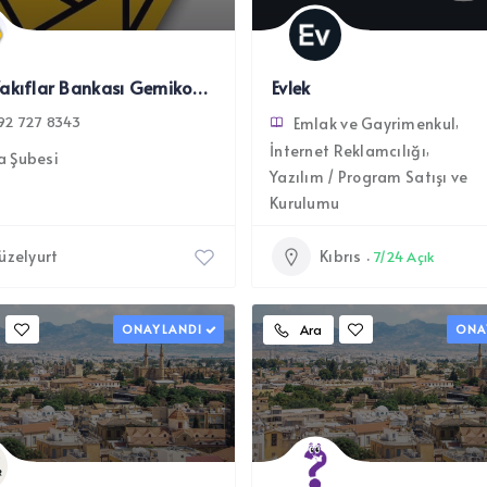
Kıbrıs Vakıflar Bankası Gemikonağı Şubesi
Evlek
92 727 8343
Emlak ve Gayrimenkul
İnternet Reklamcılığı
a Şubesi
Yazılım / Program Satışı ve
Kurulumu
üzelyurt
Kıbrıs
7/24 Açık
ONAYLANDI
Ara
ONA