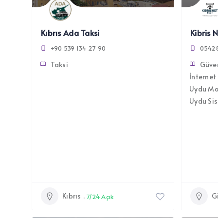
Kıbrıs Ada Taksi
Kibris 
+90 539 134 27 90
0542
Taksi
Güven
İnternet
Uydu Mon
Uydu Sis
Kıbrıs
G
7/24 Açık