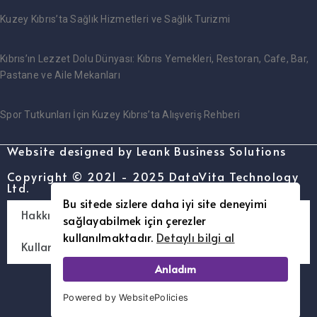
Kuzey Kıbrıs’ta Sağlık Hizmetleri ve Sağlık Turizmi
Kıbrıs’ın Lezzet Dolu Dünyası: Kıbrıs Yemekleri, Restoran, Cafe, Bar,
Pastane ve Aile Mekanları
Spor Tutkunları İçin Kuzey Kıbrıs’ta Alışveriş Rehberi
Website designed by Leank Business Solutions
Copyright © 2021 - 2025 DataVita Technology
Ltd.
Bu sitede sizlere daha iyi site deneyimi
Hakkımızda – [www.kimibilin.com]
sağlayabilmek için çerezler
kullanılmaktadır.
Detaylı bilgi al
Kullanım Şartları ve Gizlilik Politikası
Anladım
Powered by WebsitePolicies