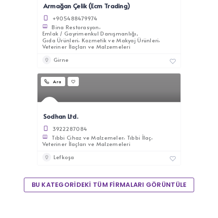
Armağan Çelik (Ecm Trading)
+905488479974
Bina Restorasyon
Emlak / Gayrimenkul Danışmanlığı
Gıda Ürünleri
Kozmetik ve Makyaj Ürünleri
Veteriner İlaçları ve Malzemeleri
Girne
Ara
Sodhan Ltd.
3922287084
Tıbbi Cihaz ve Malzemeler
Tıbbi İlaç
Veteriner İlaçları ve Malzemeleri
Lefkoşa
BU KATEGORİDEKİ TÜM FİRMALARI GÖRÜNTÜLE