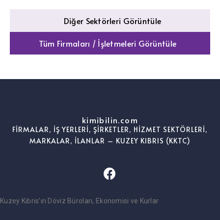
Diğer Sektörleri Görüntüle
Tüm Firmaları / İşletmeleri Görüntüle
kimibilin.com
FİRMALAR, İŞ YERLERİ, ŞİRKETLER, HİZMET SEKTÖRLERİ,
MARKALAR, İLANLAR – KUZEY KIBRIS (KKTC)
Kuzey Kıbrıs’ın Döviz Büroları, Ekonomisi ve Kurlar