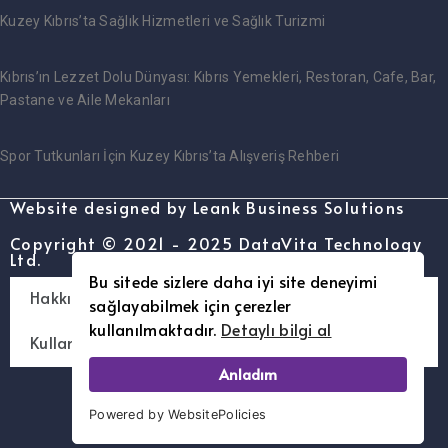
Kuzey Kıbrıs’ta Sağlık Hizmetleri ve Sağlık Turizmi
Kıbrıs’ın Lezzet Dolu Dünyası: Kıbrıs Yemekleri, Restoran, Cafe, Bar,
Pastane ve Aile Mekanları
Spor Tutkunları İçin Kuzey Kıbrıs’ta Alışveriş Rehberi
Website designed by Leank Business Solutions
Copyright © 2021 - 2025 DataVita Technology
Ltd.
Bu sitede sizlere daha iyi site deneyimi
Hakkımızda – [www.kimibilin.com]
sağlayabilmek için çerezler
kullanılmaktadır.
Detaylı bilgi al
Kullanım Şartları ve Gizlilik Politikası
Anladım
Powered by WebsitePolicies