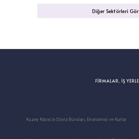
Diğer Sektörleri Gö
FİRMALAR, İŞ YERL
Kuzey Kıbrıs’ın Döviz Büroları, Ekonomisi ve Kurlar