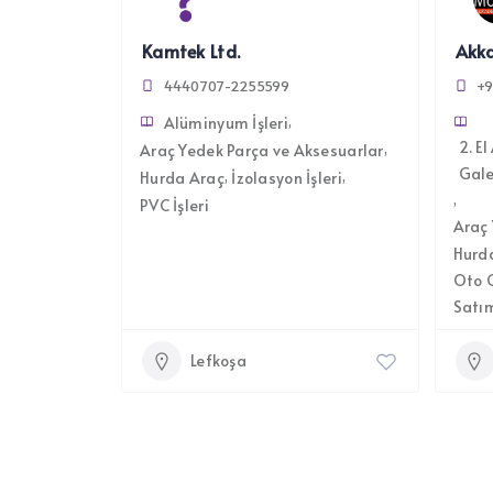
Kamtek Ltd.
4440707-2255599
+9
Alüminyum İşleri
2. E
Araç Yedek Parça ve Aksesuarlar
Gale
Hurda Araç
İzolasyon İşleri
PVC İşleri
Araç 
Hurd
Oto G
Satı
Lefkoşa