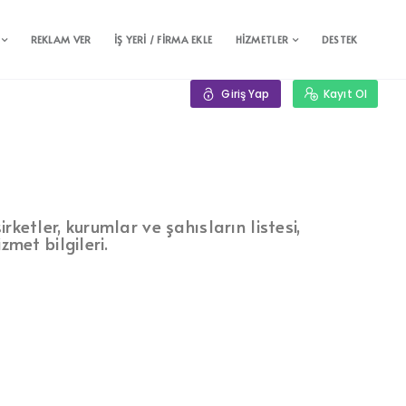
REKLAM VER
İŞ YERİ / FİRMA EKLE
HİZMETLER
DESTEK
Giriş Yap
Kayıt Ol
rketler, kurumlar ve şahısların listesi,
zmet bilgileri.