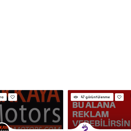
ra
47 görüntülenme