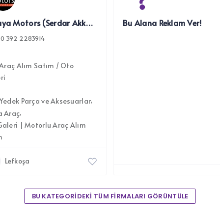
Akkaya Motors (Serdar Akkaya Investment Co. Ltd.)
Bu Alana Reklam Ver!
0 392 2283914
l Araç Alım Satım / Oto
ri
Yedek Parça ve Aksesuarlar
a Araç
aleri | Motorlu Araç Alım
m
Lefkoşa
BU KATEGORİDEKİ TÜM FİRMALARI GÖRÜNTÜLE