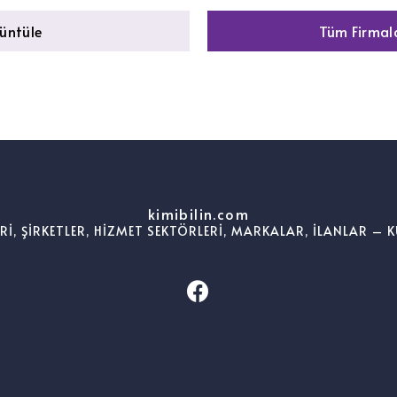
rüntüle
Tüm Firmala
kimibilin.com
ERİ, ŞİRKETLER, HİZMET SEKTÖRLERİ, MARKALAR, İLANLAR – K