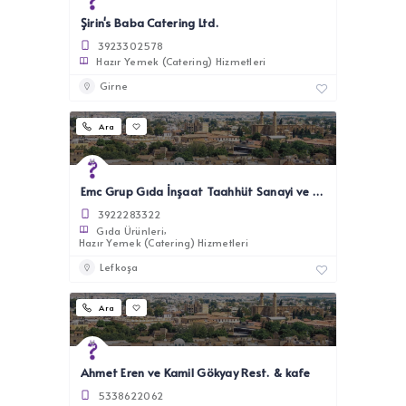
Şirin's Baba Catering Ltd.
3923302578
Hazır Yemek (Catering) Hizmetleri
Girne
Ara
Emc Grup Gıda İnşaat Taahhüt Sanayi ve Ticaret Ltd.Şti.
3922283322
Gıda Ürünleri
Hazır Yemek (Catering) Hizmetleri
Lefkoşa
Ara
Ahmet Eren ve Kamil Gökyay Rest. & kafe
5338622062