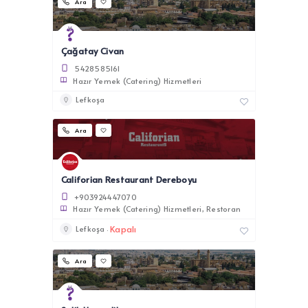
Ara
Çağatay Civan
5428585161
Hazır Yemek (Catering) Hizmetleri
Lefkoşa
Ara
Califorian Restaurant Dereboyu
+903924447070
Hazır Yemek (Catering) Hizmetleri
Restoran
Kapalı
Lefkoşa
Ara