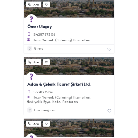
Ara
Ömer Uluçay
5428787306
Hazır Yemek (Catering) Hizmetleri
Girne
Ara
Aslan & Çelenk Ticaret Şirketi Ltd.
5338375196
Hazır Yemek (Catering) Hizmetleri
Hediyelik Eşya
Kafe
Restoran
Gazimağusa
Ara