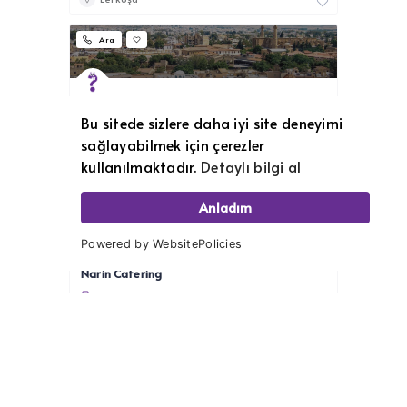
Ara
Mehmet Ürkmez
Bu sitede sizlere daha iyi site deneyimi
5338336560
sağlayabilmek için çerezler
Hazır Yemek (Catering) Hizmetleri
kullanılmaktadır.
Detaylı bilgi al
Girne
Anladım
Ara
Powered by WebsitePolicies
Narin Catering
+90 548 810 00 18
Hazır Yemek (Catering) Hizmetleri
Gazimağusa
47 görüntülenme