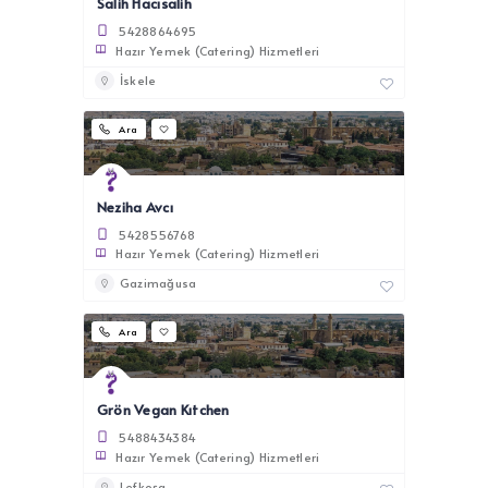
Salih Hacısalih
5428864695
Hazır Yemek (Catering) Hizmetleri
İskele
Ara
Neziha Avcı
5428556768
Hazır Yemek (Catering) Hizmetleri
Gazimağusa
Ara
Grön Vegan Kıtchen
5488434384
Hazır Yemek (Catering) Hizmetleri
Lefkoşa