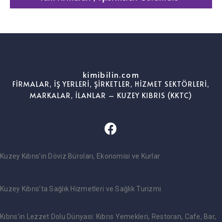
kimibilin.com
FİRMALAR, İŞ YERLERİ, ŞİRKETLER, HİZMET SEKTÖRLERİ,
MARKALAR, İLANLAR – KUZEY KIBRIS (KKTC)
Kuzey Kıbrıs’ın Döviz Büroları, Ekonomisi ve Kurlar
Kuzey Kıbrıs’ta Sağlık Hizmetleri ve Sağlık Turizmi
Kıbrıs’ın Lezzet Dolu Dünyası: Kıbrıs Yemekleri, Restoran, Cafe, Bar,