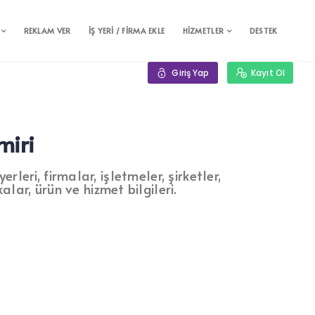
REKLAM VER
İŞ YERİ / FİRMA EKLE
HİZMETLER
DESTEK
Giriş Yap
Kayıt Ol
miri
leri, firmalar, işletmeler, şirketler,
alar, ürün ve hizmet bilgileri.