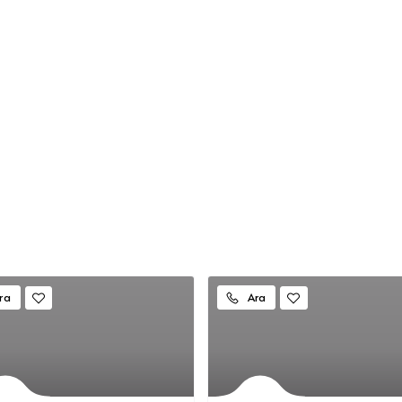
ra
Ara