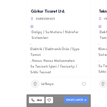
Gürkur Ticaret Ltd.
Tekn
5488508405
+9
Dalgıç / Su Motoru / Hidrofor
Elekt
Sistemleri
Tami
Elektrik / Elektronik Ürün / Eşya
Klim
Tamiri
Siste
Havuz
Havuz Malzemeleri
Su Te
Su Tesisatı İşleri / Tesisatçı /
Sıhhi
Sıhhi Tesisat
Lefkoşa
Ara
ONAYLANDI