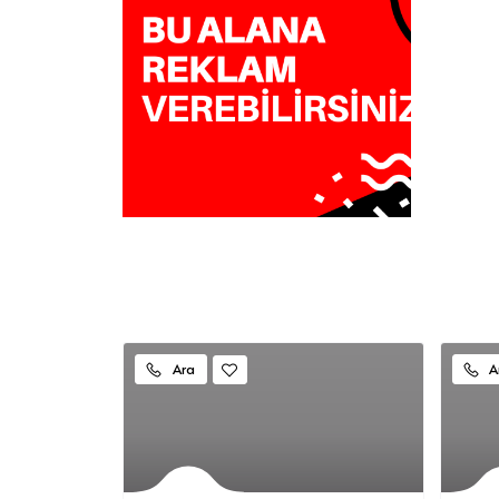
Ara
A