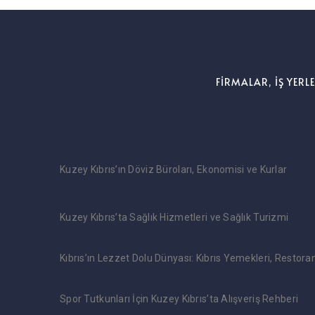
FİRMALAR, İŞ YERL
Kuzey Kıbrıs’ın Döviz Büroları, Ekonomisi ve Kurlar
Kuzey Kıbrıs’ta Sağlık Hizmetleri ve Sağlık Turizmi
Kıbrıs’ın Lezzet Dolu Dünyası: Kıbrıs Yemekleri, Restora
Spor Tutkunları İçin Kuzey Kıbrıs’ta Alışveriş Rehberi