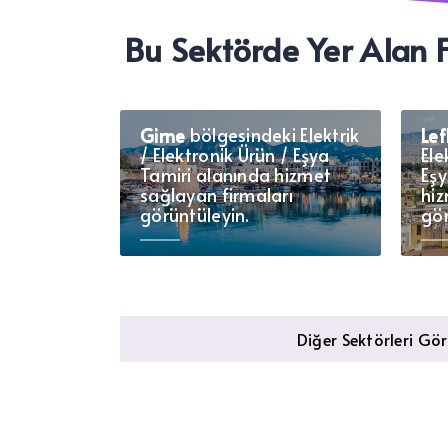
Bu Sektörde Yer Alan F
Girne bölgesindeki Elektrik
Lef
Girne
Le
/ Elektronik Ürün / Eşya
Ele
Tamiri alanında hizmet
Eşy
sağlayan firmaları
hiz
görüntüleyin.
gör
Diğer Sektörleri Gö