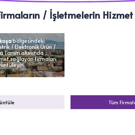
irmaların / İşletmelerin Hizmet
koşa bölgesindeki
fkoşa
ktrik / Elektronik Ürün /
a Tamiri alanında
met sağlayan firmaları
üntüleyin.
rüntüle
Tüm Firmala