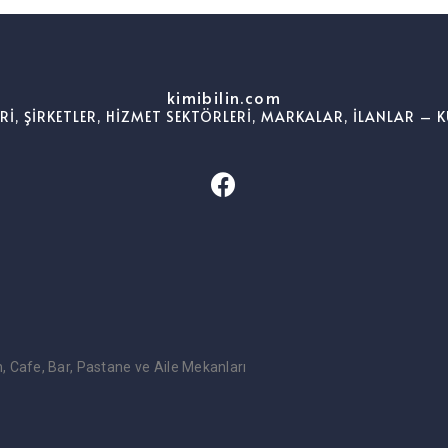
kimibilin.com
ERİ, ŞİRKETLER, HİZMET SEKTÖRLERİ, MARKALAR, İLANLAR – K
n, Cafe, Bar, Pastane ve Aile Mekanları