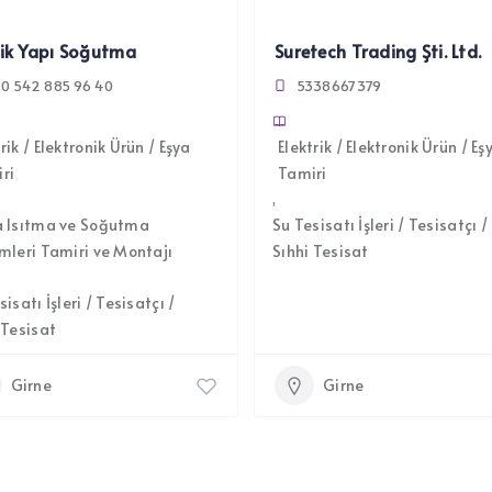
ik Yapı Soğutma
Suretech Trading Şti. Ltd.
0 542 885 96 40
5338667379
rik / Elektronik Ürün / Eşya
Elektrik / Elektronik Ürün / Eş
ri
Tamiri
a Isıtma ve Soğutma
Su Tesisatı İşleri / Tesisatçı /
mleri Tamiri ve Montajı
Sıhhi Tesisat
sisatı İşleri / Tesisatçı /
 Tesisat
Girne
Girne