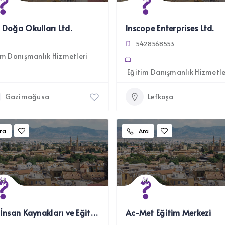
 Doğa Okulları Ltd.
Inscope Enterprises Ltd.
5428568553
im Danışmanlık Hizmetleri
Eğitim Danışmanlık Hizmetle
Gazimağusa
Lefkoşa
ra
Ara
Fimi İnsan Kaynakları ve Eğitim Danışmanlığı
Ac-Met Eğitim Merkezi