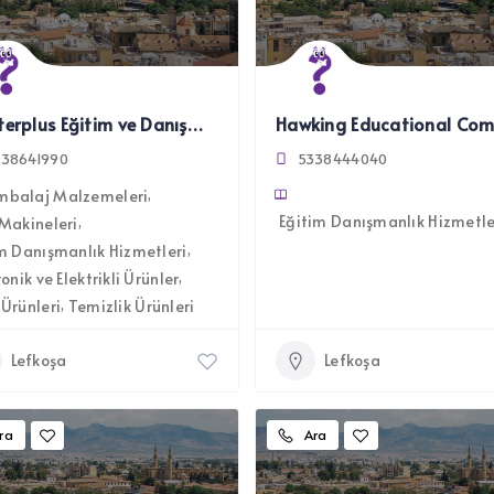
Masterplus Eğitim ve Danışmanlık Merkezi Ltd.
338641990
5338444040
mbalaj Malzemeleri
Eğitim Danışmanlık Hizmetle
Makineleri
m Danışmanlık Hizmetleri
ronik ve Elektrikli Ürünler
Ürünleri
Temizlik Ürünleri
Lefkoşa
Lefkoşa
ra
Ara