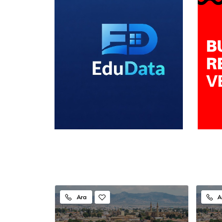
Ara
A