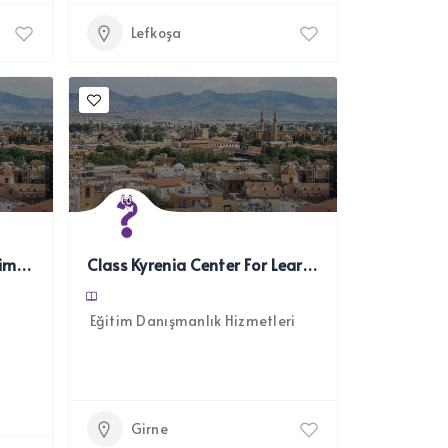
Lefkoşa
EduData Özel Ders ve Eğitim Uygulaması
Class Kyrenia Center For Learning & Support Services
Eğitim Danışmanlık Hizmetleri
Girne