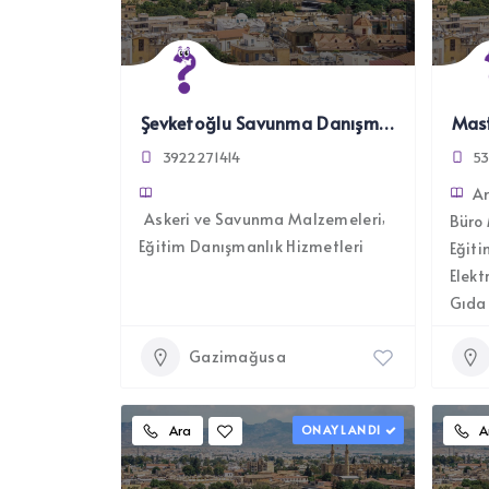
Şevketoğlu Savunma Danışmanlık ve Ticaret Ltd.
3922271414
5
A
Askeri ve Savunma Malzemeleri
Büro 
Eğitim Danışmanlık Hizmetleri
Eğiti
Elekt
Gıda 
Gazimağusa
Ara
ONAYLANDI
A