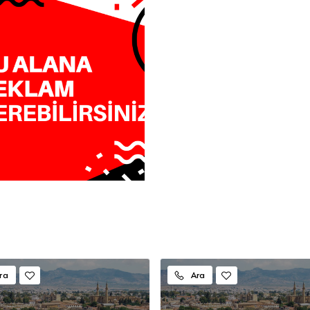
ra
Ara