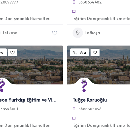
428897777
5338634402
im Danışmanlık Hizmetleri
Eğitim Danışmanlık Hizmetle
Lefkoşa
Lefkoşa
ra
Ara
Makson Yurtdışı Eğitim ve Vizedanışmanlığı Ltd.
Tuğçe Koruoğlu
338544001
5488305096
im Danışmanlık Hizmetleri
Eğitim Danışmanlık Hizmetle