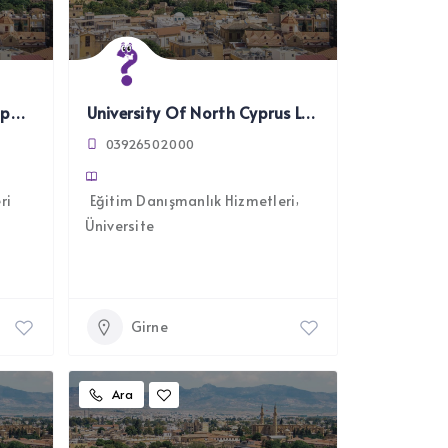
Hawking Educational Companies Ltd.
University Of North Cyprus Ltd.
03926502000
ri
Eğitim Danışmanlık Hizmetleri
Üniversite
Girne
Ara