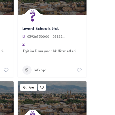
Levent Schools Ltd.
03926730000 - 03922237821 - 03926730055
ri
Eğitim Danışmanlık Hizmetleri
Lefkoşa
Ara