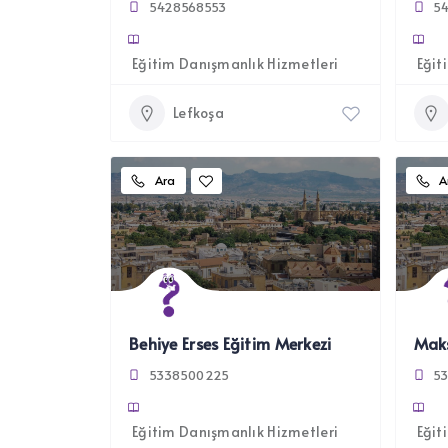
5428568553
5
Eğitim Danışmanlık Hizmetleri
Eğit
Lefkoşa
Ara
A
Behiye Erses Eğitim Merkezi
5338500225
5
Eğitim Danışmanlık Hizmetleri
Eğit