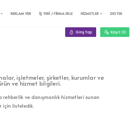
REKLAM VER
İŞ YERİ / FİRMA EKLE
HİZMETLER
DESTEK
Giriş Yap
Kayıt Ol
alar, işletmeler, şirketler, kurumlar ve
ürün ve hizmet bilgileri.
da rehberlik ve danışmanlık hizmetleri sunan
için listeledik.