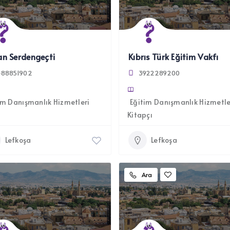
n Serdengeçti
Kıbrıs Türk Eğitim Vakfı
488851902
3922289200
im Danışmanlık Hizmetleri
Eğitim Danışmanlık Hizmetle
Kitapçı
Lefkoşa
Lefkoşa
Ara