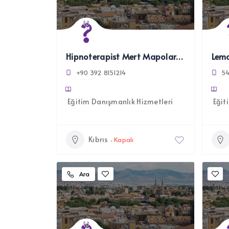
Hipnoterapist Mert Mapolar, C.Ht.
Lema
+90 392 8151214
5
Eğitim Danışmanlık Hizmetleri
Eğit
Kıbrıs
Kapalı
Ara