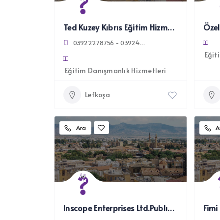
Ted Kuzey Kıbrıs Eğitim Hizmetleri Ltd.
Özel
03922278756 - 03924448833
Eğit
Eğitim Danışmanlık Hizmetleri
Lefkoşa
Ara
A
Inscope Enterprises Ltd.Publıshing-Education And. Consultancy