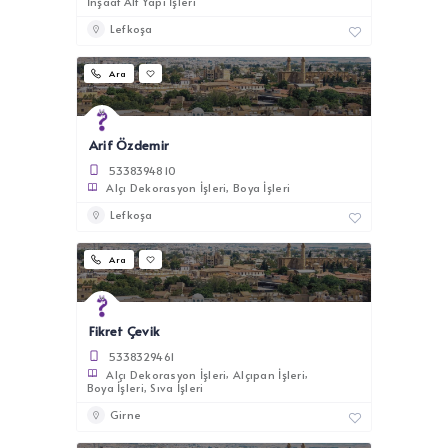
İnşaat Alt Yapı İşleri
Lefkoşa
Ara
Arif Özdemir
5338394810
Alçı Dekorasyon İşleri
Boya İşleri
Lefkoşa
Ara
Fikret Çevik
5338329461
Alçı Dekorasyon İşleri
Alçıpan İşleri
Boya İşleri
Sıva İşleri
Girne