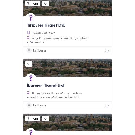
Ara
Titiz Eller Ticaret Ltd.
5338600369
Alçı Dekorasyon İşleri
Boya İşleri
İç Mimarlık
Lefkoşa
İbarman Ticaret Ltd.
Boya İşleri
Boya Malzemeleri
İnşaat Ürün ve Malzeme İmalatı
Lefkoşa
Ara