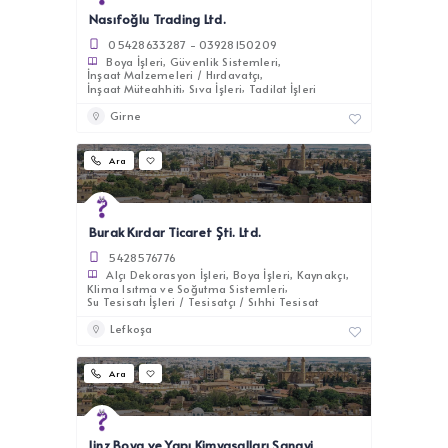
Nasıfoğlu Trading Ltd.
05428633287 - 03928150209
Boya İşleri
Güvenlik Sistemleri
İnşaat Malzemeleri / Hırdavatçı
İnşaat Müteahhiti
Sıva İşleri
Tadilat İşleri
Girne
Ara
Burak Kırdar Ticaret Şti. Ltd.
5428576776
Alçı Dekorasyon İşleri
Boya İşleri
Kaynakçı
Klima Isıtma ve Soğutma Sistemleri
Su Tesisatı İşleri / Tesisatçı / Sıhhi Tesisat
Lefkoşa
Ara
Linz Boya ve Yapı Kimyasalları Sanayi