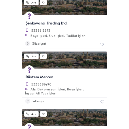
Ara
Şenkovancı Trading Ltd.
5338613273
Boya İşleri
Sıva İşleri
Tadilat İşleri
Güzelyurt
Ara
Rüstem Mercan
5338687490
Alçı Dekorasyon İşleri
Boya İşleri
İnşaat Alt Yapı İşleri
Lefkoşa
Ara