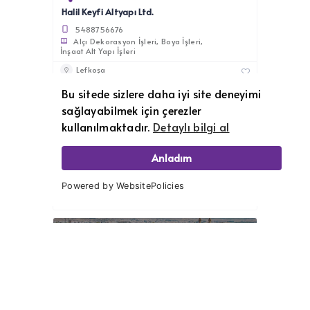
Halil Keyfi Altyapı Ltd.
5488756676
Alçı Dekorasyon İşleri
Boya İşleri
İnşaat Alt Yapı İşleri
Lefkoşa
Bu sitede sizlere daha iyi site deneyimi
Ara
sağlayabilmek için çerezler
kullanılmaktadır.
Detaylı bilgi al
Hakan Harman
Anladım
5338613434
Boya İşleri
Sıva İşleri
Tadilat İşleri
Powered by WebsitePolicies
Lefkoşa
Ara
Savaş Şahan
5338544205
Alçı Dekorasyon İşleri
Boya İşleri