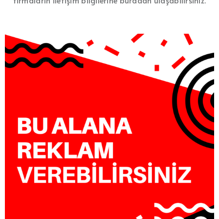
firmaların iletişim bilgilerine buradan ulaşabilirsiniz.