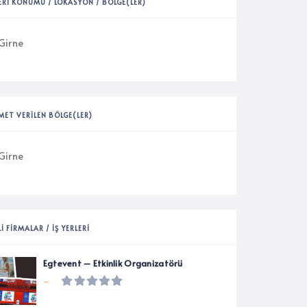
YERI KONUMU / LOKASYON / BÖLGE(LER)
Girne
MET VERILEN BÖLGE(LER)
Girne
LI FIRMALAR / İŞ YERLERI
Egtevent – Etkinlik Organizatörü
-