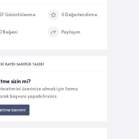
57 Görüntülenme
0 Değerlendirme
0 Beğeni
Paylaşım
ERI KAYDI SAHIPLIK TALEBI
etme sizin mi?
 yönetimini üzerinize almak için formu
arak başvuru yapabilirsiniz.
letme benim!