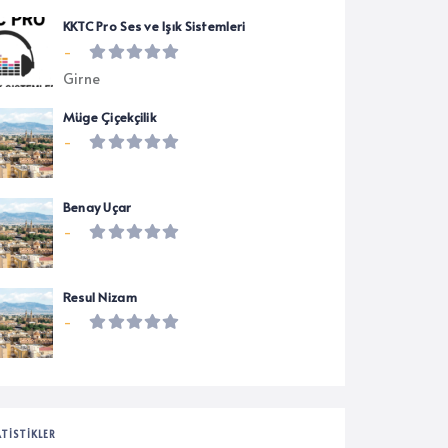
KKTC Pro Ses ve Işık Sistemleri
-
Girne
Müge Çiçekçilik
-
Benay Uçar
-
Resul Nizam
-
ATISTIKLER