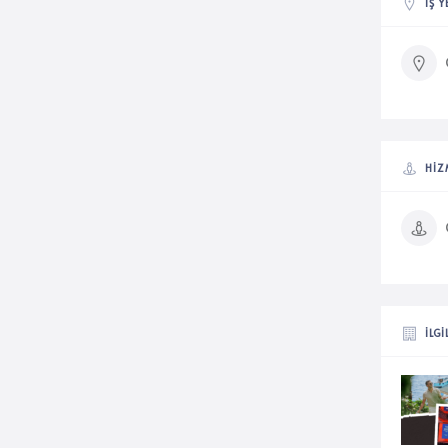
İŞ 
HIZ
İLGI