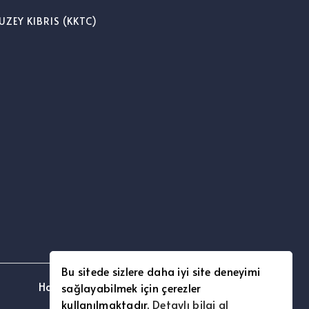
UZEY KIBRIS (KKTC)
Bu sitede sizlere daha iyi site deneyimi
Hakkımızda – [www.kimibilin.com]
sağlayabilmek için çerezler
kullanılmaktadır.
Detaylı bilgi al