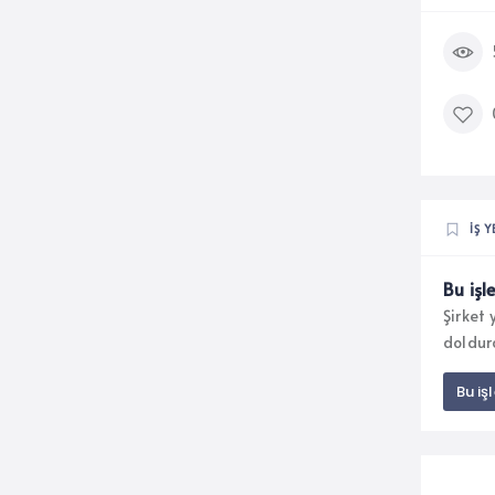
İŞ Y
Bu işl
Şirket
doldur
Bu iş