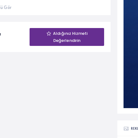
ü Gör
e
Aldığınız Hizmeti
Değerlendirin
REK