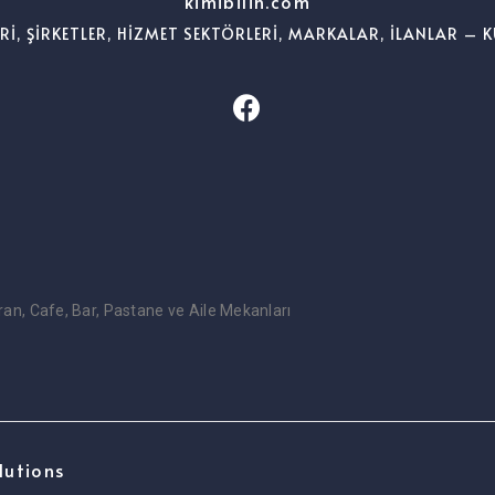
kimibilin.com
ERİ, ŞİRKETLER, HİZMET SEKTÖRLERİ, MARKALAR, İLANLAR – K
oran, Cafe, Bar, Pastane ve Aile Mekanları
lutions