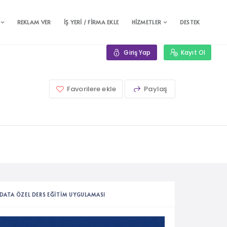
REKLAM VER
İŞ YERİ / FİRMA EKLE
HİZMETLER
DESTEK
Giriş Yap
Kayıt Ol
Favorilere ekle
Paylaş
DATA ÖZEL DERS EĞITIM UYGULAMASI