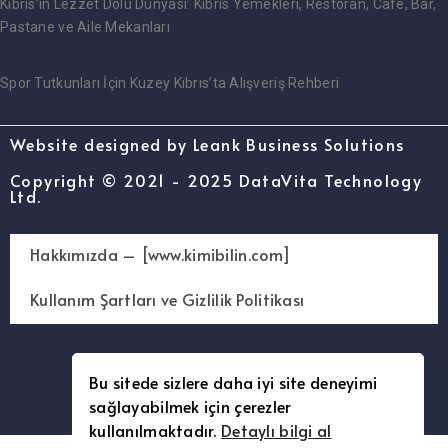
Kıbrıs’ın Lezzet Dolu Dünyası: Kıbrıs Yemekleri, Restoran, Cafe, Bar,
Pastane ve Aile Mekanları
Spor Tutkunları İçin Kuzey Kıbrıs’ta Alışveriş Rehberi
Website designed by Leank Business Solutions
Copyright © 2021 - 2025 DataVita Technology
Ltd.
Hakkımızda – [www.kimibilin.com]
Kullanım Şartları ve Gizlilik Politikası
Bu sitede sizlere daha iyi site deneyimi
sağlayabilmek için çerezler
kullanılmaktadır.
Detaylı bilgi al