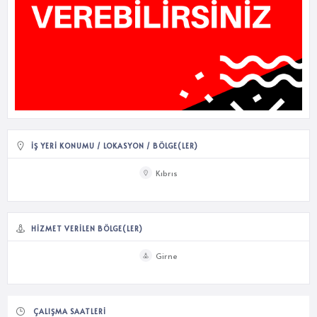
İŞ YERI KONUMU / LOKASYON / BÖLGE(LER)
Kıbrıs
HIZMET VERILEN BÖLGE(LER)
Girne
ÇALIŞMA SAATLERI