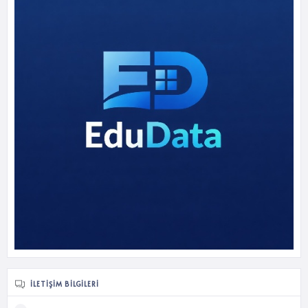
İLETIŞIM BILGILERI