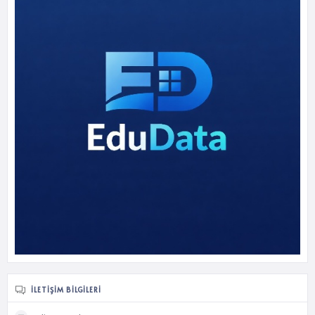
İLETIŞIM BILGILERI