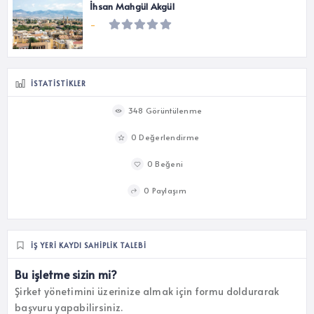
İhsan Mahgül Akgül
-
İSTATISTIKLER
348 Görüntülenme
0 Değerlendirme
0 Beğeni
0 Paylaşım
İŞ YERI KAYDI SAHIPLIK TALEBI
Bu işletme sizin mi?
Şirket yönetimini üzerinize almak için formu doldurarak
başvuru yapabilirsiniz.