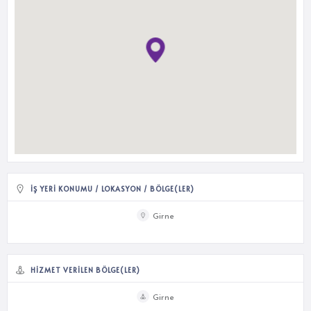
İŞ YERI KONUMU / LOKASYON / BÖLGE(LER)
Girne
HIZMET VERILEN BÖLGE(LER)
Girne