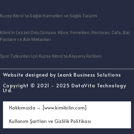
Kuzey Kıbrıs’ta Sağlık Hizmetleri ve Sağlık Turizmi
Kıbrıs’ın Lezzet Dolu Dünyası: Kıbrıs Yemekleri, Restoran, Cafe, Bar,
Pastane ve Aile Mekanları
Spor Tutkunları İçin Kuzey Kıbrıs’ta Alışveriş Rehberi
Website designed by Leank Business Solutions
Copyright © 2021 - 2025 DataVita Technology
Ltd.
Hakkımızda – [www.kimibilin.com]
Kullanım Şartları ve Gizlilik Politikası