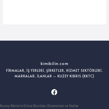
kimibilin.com
FİRMALAR, İŞ YERLERİ, ŞİRKETLER, HİZMET SEKTÖRLERİ,
MARKALAR, İLANLAR – KUZEY KIBRIS (KKTC)
Kuzey Kıbrıs’ın Döviz Büroları, Ekonomisi ve Kurlar