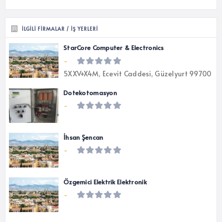
İLGILI FIRMALAR / İŞ YERLERI
StarCore Computer & Electronics
-
5XXV+X4M, Ecevit Caddesi, Güzelyurt 99700
Dotekotomasyon
-
İhsan Şencan
-
Özgemici Elektrik Elektronik
-