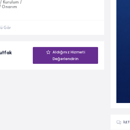
/ Kurulum /
/ Onarım
ü Gör
Mutfak
Aldığınız Hizmeti
Değerlendirin
İLET