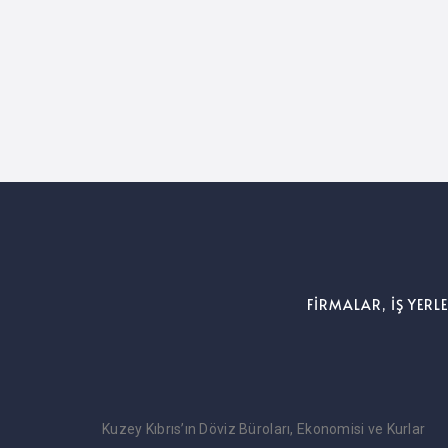
FİRMALAR, İŞ YERL
Kuzey Kıbrıs’ın Döviz Büroları, Ekonomisi ve Kurlar