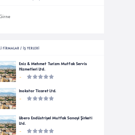
Girne
LI FIRMALAR / İŞ YERLERI
Eniz & Mehmet Turizm Mutfak Servis
Hizmetleri Ltd.
-
Inokstar Ticaret Ltd.
-
Libero Endüstriyel Mutfak Sanayi Şirketi
Ltd.
-