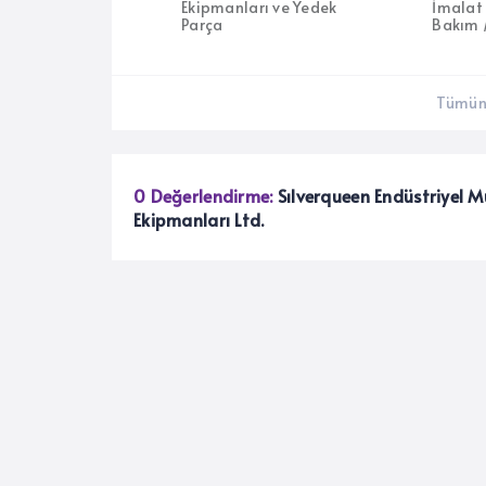
Ekipmanları ve Yedek
İmalat 
Parça
Bakım 
Tümün
0 Değerlendirme:
Sılverqueen Endüstriyel 
Ekipmanları Ltd.