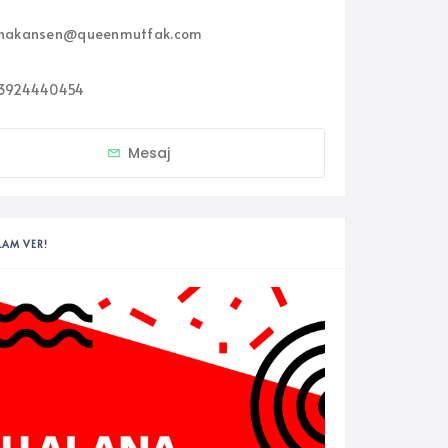
hakansen@queenmutfak.com
3924440454
Mesaj
LAM VER!