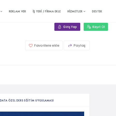
REKLAM VER
İŞ YERİ / FİRMA EKLE
HİZMETLER
DESTEK
Giriş Yap
Kayıt Ol
Favorilere ekle
Paylaş
DATA ÖZEL DERS EĞITIM UYGULAMASI