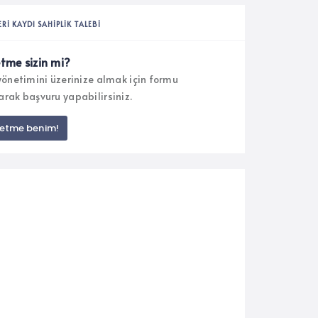
ERI KAYDI SAHIPLIK TALEBI
etme sizin mi?
 yönetimini üzerinize almak için formu
arak başvuru yapabilirsiniz.
letme benim!