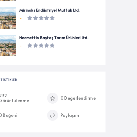
Mirinoks Endüstriyel Mutfak Ltd.
-
Necmettin Baştaş Tarım Ürünleri Ltd.
-
ATISTIKLER
232
0 Değerlendirme
Görüntülenme
0 Beğeni
Paylaşım