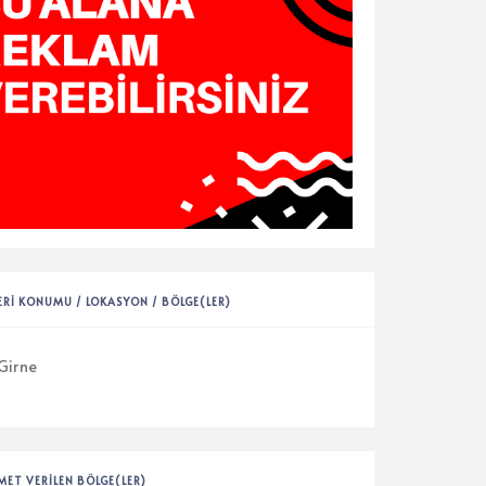
YERI KONUMU / LOKASYON / BÖLGE(LER)
Girne
MET VERILEN BÖLGE(LER)