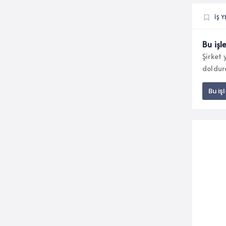
İŞ Y
Bu işl
Şirket
doldur
Bu iş