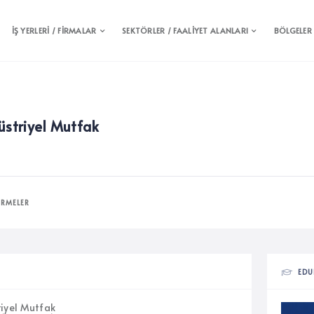
İŞ YERLERİ / FİRMALAR
SEKTÖRLER / FAALİYET ALANLARI
BÖLGELER
üstriyel Mutfak
IRMELER
EDU
riyel Mutfak