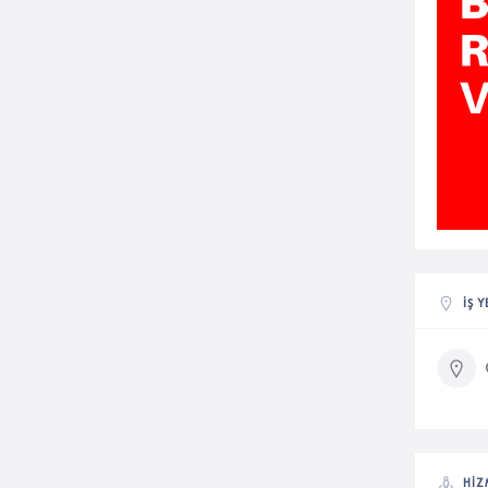
İŞ 
HIZ