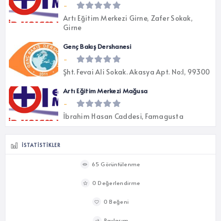
-
Artı Eğitim Merkezi Girne, Zafer Sokak,
Girne
Genç Bakış Dershanesi
-
Şht. Fevai Ali Sokak. Akasya Apt. No:1, 99300
Artı Eğitim Merkezi Mağusa
-
İbrahim Hasan Caddesi, Famagusta
İSTATISTIKLER
65 Görüntülenme
0 Değerlendirme
0 Beğeni
Paylaşım