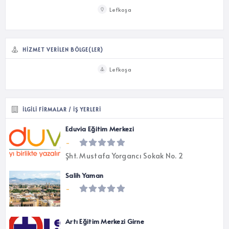
Lefkoşa
HIZMET VERILEN BÖLGE(LER)
Lefkoşa
İLGILI FIRMALAR / İŞ YERLERI
Eduvia Eğitim Merkezi
-
Şht. Mustafa Yorgancı Sokak No. 2
Salih Yaman
-
Artı Eğitim Merkezi Girne