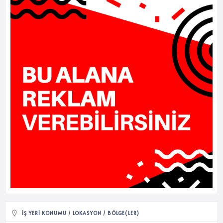
İŞ YERI KONUMU / LOKASYON / BÖLGE(LER)