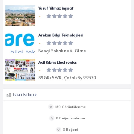
Yusuf Yılmaz inşaat
-
Arekan Bilgi Teknolojileri
-
Bengi Sokak no 4, Girne
Acil Kıbrıs Electronics
-
89GR+5WR, Çatalköy 99370
İSTATISTIKLER
180 Görüntülenme
0 Değerlendirme
0 Beğeni