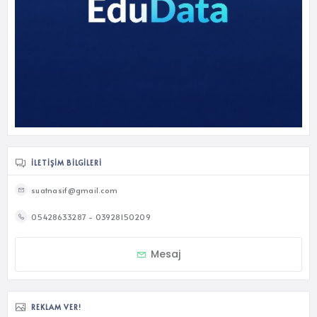
İLETIŞIM BILGILERI
suatnasif@gmail.com
05428633287 - 03928150209
Mesaj
REKLAM VER!