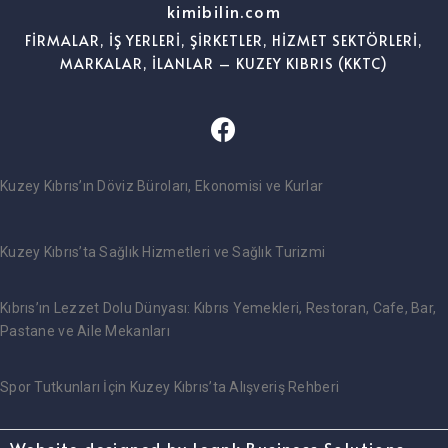
kimibilin.com
FİRMALAR, İŞ YERLERİ, ŞİRKETLER, HİZMET SEKTÖRLERİ,
MARKALAR, İLANLAR – KUZEY KIBRIS (KKTC)
Kuzey Kıbrıs’ın Döviz Büroları, Ekonomisi ve Kurlar
Kuzey Kıbrıs’ta Sağlık Hizmetleri ve Sağlık Turizmi
Kıbrıs’ın Lezzet Dolu Dünyası: Kıbrıs Yemekleri, Restoran, Cafe, Bar,
Pastane ve Aile Mekanları
Spor Tutkunları İçin Kuzey Kıbrıs’ta Alışveriş Rehberi
Website designed by Leank Business Solutions