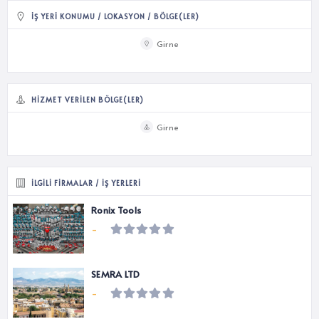
İŞ YERI KONUMU / LOKASYON / BÖLGE(LER)
Girne
HIZMET VERILEN BÖLGE(LER)
Girne
İLGILI FIRMALAR / İŞ YERLERI
Ronix Tools
-
SEMRA LTD
-