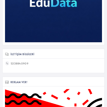
İLETIŞIM BILGILERI
5338840909
REKLAM VER!