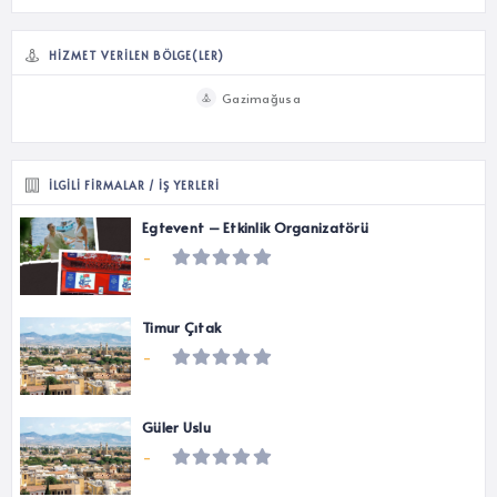
HIZMET VERILEN BÖLGE(LER)
Gazimağusa
İLGILI FIRMALAR / İŞ YERLERI
Egtevent – Etkinlik Organizatörü
-
Timur Çıtak
-
Güler Uslu
-