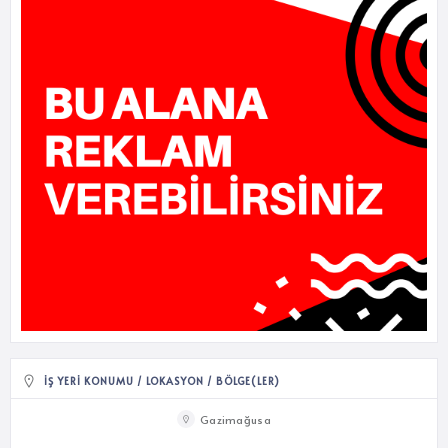
İŞ YERI KONUMU / LOKASYON / BÖLGE(LER)
Gazimağusa