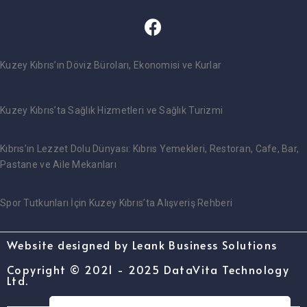
Kuzey Kıbrıs’ın Döviz Büroları, Ekonomisi ve Kurlar
Kuzey Kıbrıs’ta Sağlık Hizmetleri ve Sağlık Turizmi
Kıbrıs’ın Lezzet Dolu Dünyası: Kıbrıs Yemekleri, Restoran, Cafe, Bar,
Pastane ve Aile Mekanları
Spor Tutkunları İçin Kuzey Kıbrıs’ta Alışveriş Rehberi
Website designed by Leank Business Solutions
Copyright © 2021 - 2025 DataVita Technology
Ltd.