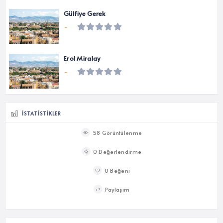
Gülfiye Gerek
-
Erol Miralay
-
İSTATISTIKLER
58 Görüntülenme
0 Değerlendirme
0 Beğeni
Paylaşım