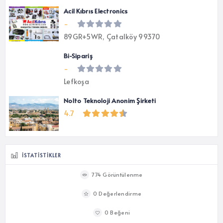
Acil Kıbrıs Electronics
-
89GR+5WR, Çatalköy 99370
Bi-Sipariş
-
Lefkoşa
Nolto Teknoloji Anonim Şirketi
4.7
İSTATISTIKLER
774 Görüntülenme
0 Değerlendirme
0 Beğeni