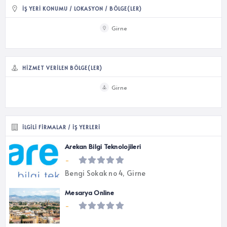
İŞ YERI KONUMU / LOKASYON / BÖLGE(LER)
Girne
HIZMET VERILEN BÖLGE(LER)
Girne
İLGILI FIRMALAR / İŞ YERLERI
Arekan Bilgi Teknolojileri
-
Bengi Sokak no 4, Girne
Mesarya Online
-