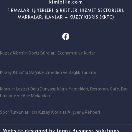
kimibilin.com
FİRMALAR, İŞ YERLERİ, ŞİRKETLER, HİZMET SEKTÖRLERİ,
MARKALAR, İLANLAR – KUZEY KIBRIS (KKTC)
Kuzey Kıbrıs’ın Döviz Büroları, Ekonomisi ve Kurlar
Kuzey Kıbrıs’ta Sağlık Hizmetleri ve Sağlık Turizmi
Kıbrıs’ın Lezzet Dolu Dünyası: Kıbrıs Yemekleri, Restoran, Cafe, Bar,
Pastane ve Aile Mekanları
Spor Tutkunları İçin Kuzey Kıbrıs’ta Alışveriş Rehberi
Website designed by Leank Business Solutions