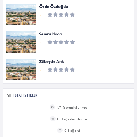
Özde Özdoğdu
-
Semra Hoca
-
Zübeyde Arık
-
İSTATISTIKLER
174 Görüntülenme
0 Değerlendirme
0 Beğeni