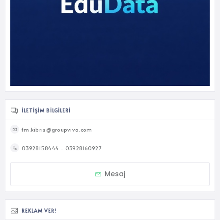
İLETIŞIM BILGILERI
fm.kibris@groupviva.com
03928158444 - 03928160927
Mesaj
REKLAM VER!