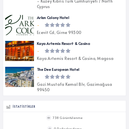
- Kuzey Kıbrıs Türk Cumhuriyeti / North
Cyprus
Arkın Colony Hotel
-
Ecevit Cd, Girne 99300
Kaya Artemis Resort & Casino
-
Kaya Artemis Resort & Casino, Magosa
The Dee European Hotel
-
Gazi Mustafa Kemal Blv, Gazimağusa
99450
İSTATISTIKLER
738 Görüntülenme
0 Değerlendirme