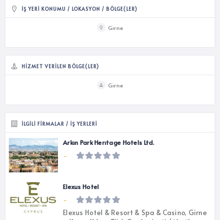
İŞ YERI KONUMU / LOKASYON / BÖLGE(LER)
Girne
HIZMET VERILEN BÖLGE(LER)
Girne
İLGILI FIRMALAR / İŞ YERLERI
Arkın Park Herıtage Hotels Ltd.
-
Elexus Hotel
-
Elexus Hotel & Resort & Spa & Casino, Girne