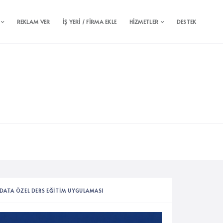
REKLAM VER
İŞ YERİ / FİRMA EKLE
HİZMETLER
DESTEK
DATA ÖZEL DERS EĞITIM UYGULAMASI