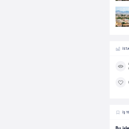
İST
İŞ Y
Bu işl