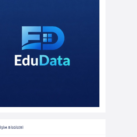
IŞIM BILGILERI