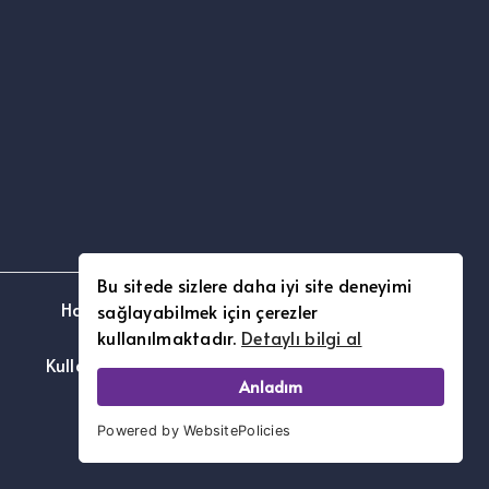
Bu sitede sizlere daha iyi site deneyimi
Hakkımızda – [www.kimibilin.com]
sağlayabilmek için çerezler
kullanılmaktadır.
Detaylı bilgi al
Kullanım Şartları ve Gizlilik Politikası
Anladım
Powered by WebsitePolicies