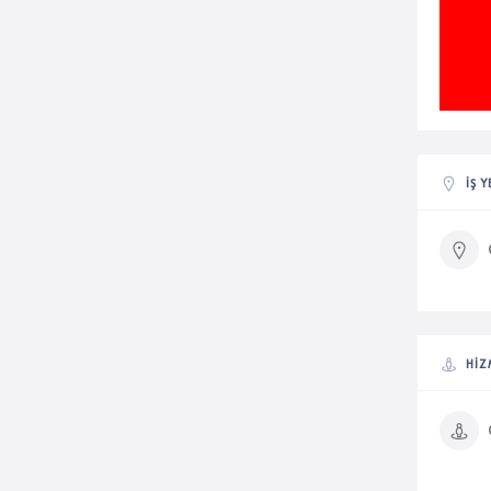
İŞ 
HIZ