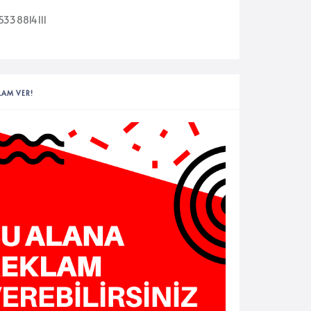
5338814111
LAM VER!