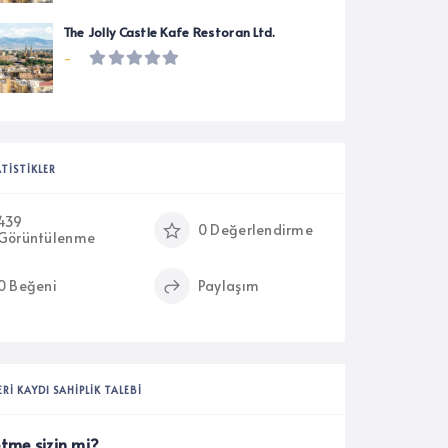
The Jolly Castle Kafe Restoran Ltd.
-
ATISTIKLER
439
0 Değerlendirme
Görüntülenme
0 Beğeni
Paylaşım
ERI KAYDI SAHIPLIK TALEBI
etme sizin mi?