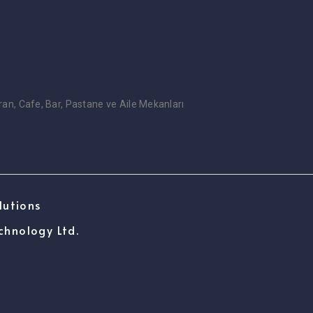
oran, Cafe, Bar, Pastane ve Aile Mekanları
lutions
chnology Ltd.