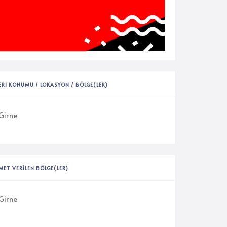
YERI KONUMU / LOKASYON / BÖLGE(LER)
Girne
MET VERILEN BÖLGE(LER)
Girne