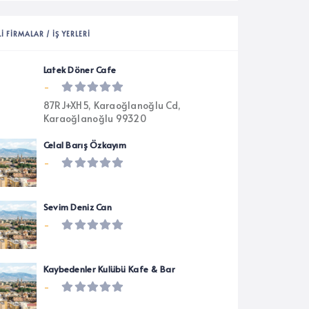
LI FIRMALAR / İŞ YERLERI
Latek Döner Cafe
-
87RJ+XH5, Karaoğlanoğlu Cd,
Karaoğlanoğlu 99320
Celal Barış Özkayım
-
Sevim Deniz Can
-
Kaybedenler Kulübü Kafe & Bar
-