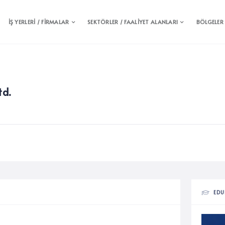
İŞ YERLERİ / FİRMALAR
SEKTÖRLER / FAALİYET ALANLARI
BÖLGELER
td.
EDU