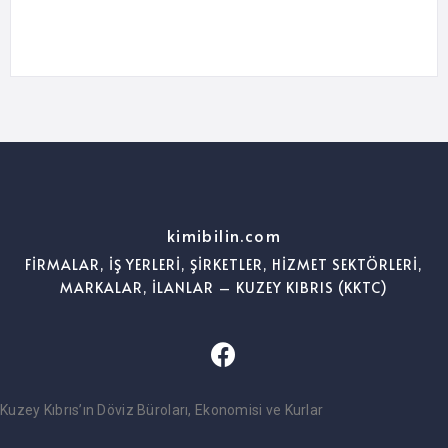
kimibilin.com
FİRMALAR, İŞ YERLERİ, ŞİRKETLER, HİZMET SEKTÖRLERİ,
MARKALAR, İLANLAR – KUZEY KIBRIS (KKTC)
Kuzey Kıbrıs’ın Döviz Büroları, Ekonomisi ve Kurlar