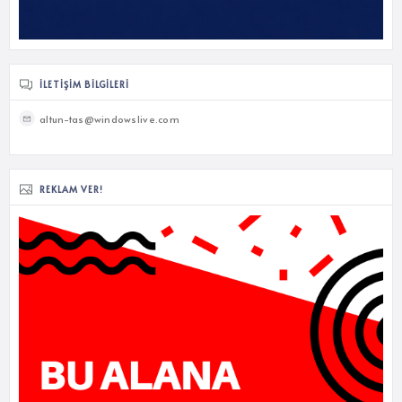
İLETIŞIM BILGILERI
altun-tas@windowslive.com
REKLAM VER!