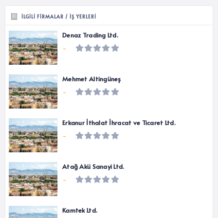
İLGILI FIRMALAR / İŞ YERLERI
Denaz Trading Ltd.
-
Mehmet Altingüneş
-
Erkanur İthalat İhracat ve Ticaret Ltd.
-
Atağ Akü Sanayi Ltd.
-
Kamtek Ltd.