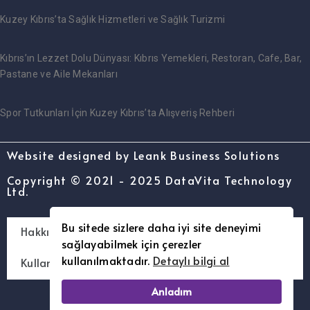
Kuzey Kıbrıs’ta Sağlık Hizmetleri ve Sağlık Turizmi
Kıbrıs’ın Lezzet Dolu Dünyası: Kıbrıs Yemekleri, Restoran, Cafe, Bar,
Pastane ve Aile Mekanları
Spor Tutkunları İçin Kuzey Kıbrıs’ta Alışveriş Rehberi
Website designed by Leank Business Solutions
Copyright © 2021 - 2025 DataVita Technology
Ltd.
Bu sitede sizlere daha iyi site deneyimi
Hakkımızda – [www.kimibilin.com]
sağlayabilmek için çerezler
kullanılmaktadır.
Detaylı bilgi al
Kullanım Şartları ve Gizlilik Politikası
Anladım