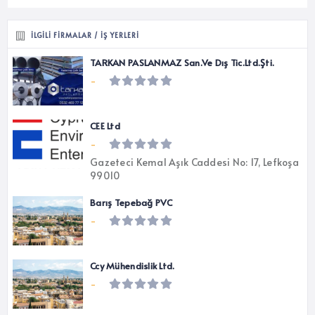
İLGILI FIRMALAR / İŞ YERLERI
TARKAN PASLANMAZ San.Ve Dış Tic.Ltd.Şti.
-
CEE Ltd
-
Gazeteci Kemal Aşık Caddesi No: 17, Lefkoşa
99010
Barış Tepebağ PVC
-
Ccy Mühendislik Ltd.
-