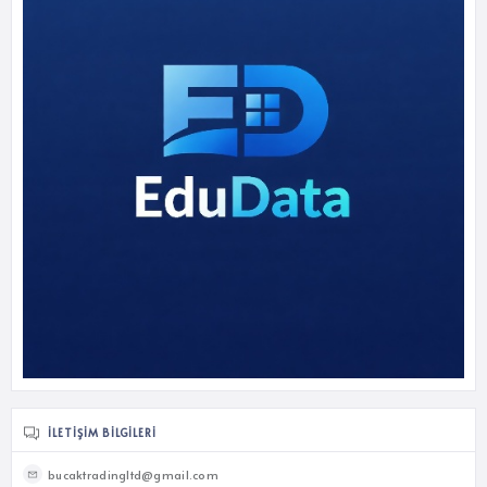
İLETIŞIM BILGILERI
bucaktradingltd@gmail.com