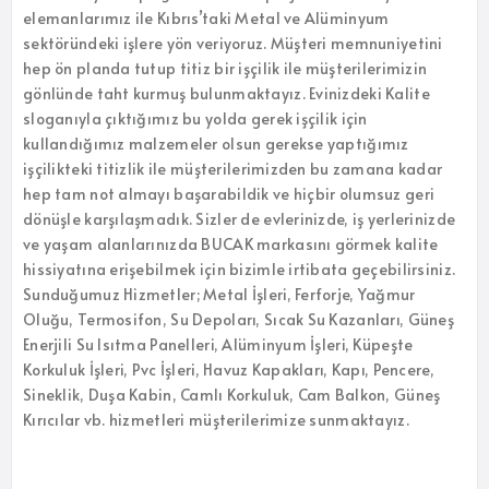
elemanlarımız ile Kıbrıs’taki Metal ve Alüminyum
sektöründeki işlere yön veriyoruz. Müşteri memnuniyetini
hep ön planda tutup titiz bir işçilik ile müşterilerimizin
gönlünde taht kurmuş bulunmaktayız. Evinizdeki Kalite
sloganıyla çıktığımız bu yolda gerek işçilik için
kullandığımız malzemeler olsun gerekse yaptığımız
işçilikteki titizlik ile müşterilerimizden bu zamana kadar
hep tam not almayı başarabildik ve hiçbir olumsuz geri
dönüşle karşılaşmadık. Sizler de evlerinizde, iş yerlerinizde
ve yaşam alanlarınızda BUCAK markasını görmek kalite
hissiyatına erişebilmek için bizimle irtibata geçebilirsiniz.
Sunduğumuz Hizmetler; Metal İşleri, Ferforje, Yağmur
Oluğu, Termosifon, Su Depoları, Sıcak Su Kazanları, Güneş
Enerjili Su Isıtma Panelleri, Alüminyum İşleri, Küpeşte
Korkuluk İşleri, Pvc İşleri, Havuz Kapakları, Kapı, Pencere,
Sineklik, Duşa Kabin, Camlı Korkuluk, Cam Balkon, Güneş
Kırıcılar vb. hizmetleri müşterilerimize sunmaktayız.