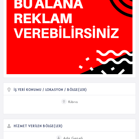
İŞ YERI KONUMU / LOKASYON / BÖLGE(LER)
Kıbrıs
HIZMET VERILEN BÖLGE(LER)
Ada Geneli