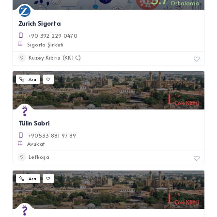
Ortalama
Zurich Sigorta
+90 392 229 0470
Sigorta Şirketi
Kuzey Kıbrıs (KKTC)
Ara
1
5
Çok Kötü
Tülin Sabri
+90533 881 97 89
Avukat
Lefkoşa
Ara
1
5
Çok Kötü