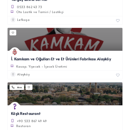
0533 862 43 73
Oto Lastik ve Tamiri / Lastikçi
Lefkoşa
İ. Kamkam ve Oğulları Et ve Et Ürünleri Fabrikası Alayköy
Kasap
Yiyecek - İçecek Üretimi
Alayköy
Ara
Köşk Restaurant
+90 533 867 49 49
Restoran