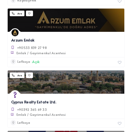
Köşklüçiftlik
Ara
Arzum Emlak
+90533 839 27 98
Emlak / Gayrimenkul Acentesi
Açık
Lefkoşa
Ara
Cyprus Realty Estate Ltd.
+90392 365 69 33
Emlak / Gayrimenkul Acentesi
Lefkoşa