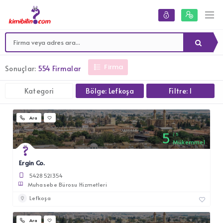
Firma
Sonuçlar:
554 Firmalar
Kategori
Bölge: Lefkoşa
Filtre: 1
Ara
5
5
Mükemmel
Ergin Co.
5428521354
Muhasebe Bürosu Hizmetleri
Lefkoşa
Ara