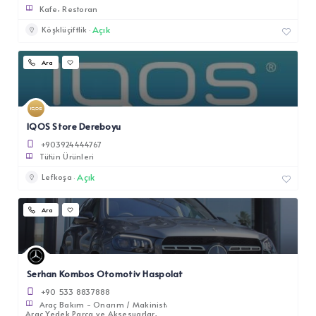
Kafe
Restoran
Açık
Köşklüçiftlik
Ara
IQOS Store Dereboyu
+903924444767
Tütün Ürünleri
Açık
Lefkoşa
Ara
Serhan Kombos Otomotiv Haspolat
+90 533 8837888
Araç Bakım - Onarım / Makinist
Araç Yedek Parça ve Aksesuarlar