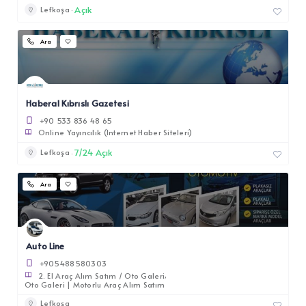
Açık
Lefkoşa
Ara
Haberal Kıbrıslı Gazetesi
+90 533 836 48 65
Online Yayıncılık (Internet Haber Siteleri)
7/24 Açık
Lefkoşa
Ara
Auto Line
+905488580303
2. El Araç Alım Satım / Oto Galeri
Oto Galeri | Motorlu Araç Alım Satım
Lefkoşa