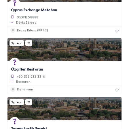
Cyprus Exchange Metehan
05391258888
Döviz Bürosu
Kuzey Kıbrıs (KKTC)
Ara
Özgitler Restoran
+90 392 232 33 14
Restoran
Demirhan
Ara
Turgay Lastik Servisi