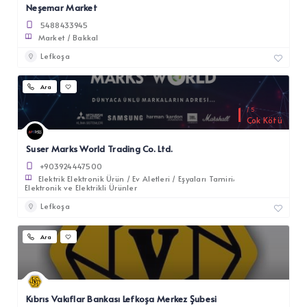
Neşemar Market
5488433945
Market / Bakkal
Lefkoşa
Ara
1
5
Çok Kötü
Suser Marks World Trading Co. Ltd.
+903924447500
Elektrik Elektronik Ürün / Ev Aletleri / Eşyaları Tamiri
Elektronik ve Elektrikli Ürünler
Lefkoşa
Ara
Kıbrıs Vakıflar Bankası Lefkoşa Merkez Şubesi