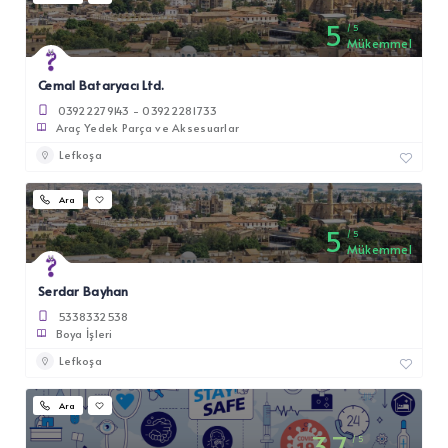
5
5
Mükemmel
Cemal Bataryacı Ltd.
03922279143 - 03922281733
Araç Yedek Parça ve Aksesuarlar
Lefkoşa
Ara
5
5
Mükemmel
Serdar Bayhan
5338332538
Boya İşleri
Lefkoşa
Ara
3.7
5