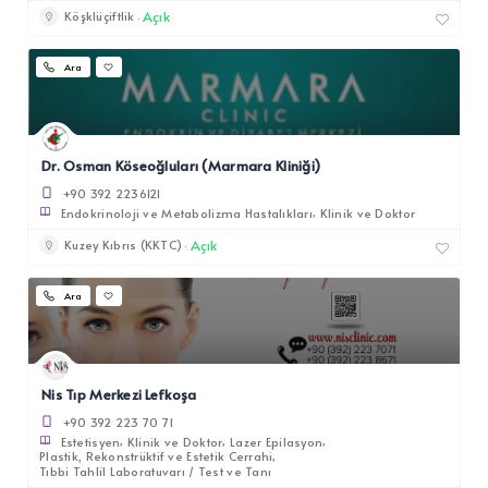
Açık
Köşklüçiftlik
Ara
Dr. Osman Köseoğluları (Marmara Kliniği)
+90 392 2236121
Endokrinoloji ve Metabolizma Hastalıkları
Klinik ve Doktor
Açık
Kuzey Kıbrıs (KKTC)
Ara
Nis Tıp Merkezi Lefkoşa
+90 392 223 70 71
Estetisyen
Klinik ve Doktor
Lazer Epilasyon
Plastik, Rekonstrüktif ve Estetik Cerrahi
Tıbbi Tahlil Laboratuvarı / Test ve Tanı