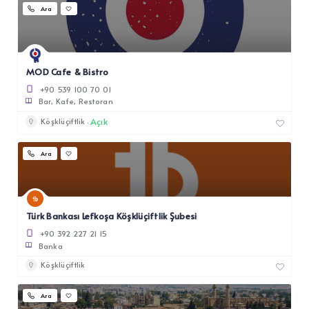
Ara
MOD Cafe & Bistro
+90 539 100 70 01
Bar
Kafe
Restoran
Açık
Köşklüçiftlik
Ara
Türk Bankası Lefkoşa Köşklüçiftlik Şubesi
+90 392 227 21 15
Banka
Köşklüçiftlik
Ara