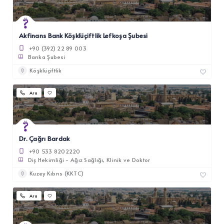
Akfinans Bank Köşklüçiftlik Lefkoşa Şubesi
+90 (392) 22 89 003
Banka Şubesi
Köşklüçiftlik
Ara
Dr. Çağrı Bardak
+90 533 8202220
Diş Hekimliği - Ağız Sağlığı
Klinik ve Doktor
Kuzey Kıbrıs (KKTC)
Ara