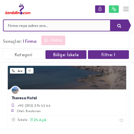
Firma
Sonuçlar:
1 Firma
Kategori
Bölge: İskele
Filtre: 1
Ara
Theresa Hotel
+90 (392) 374 42 66
Otel
Restoran
7/24 Açık
İskele