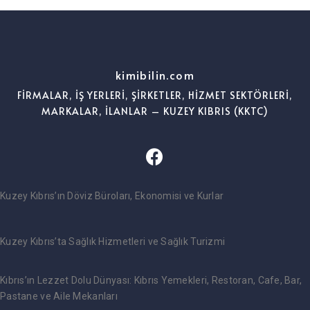
kimibilin.com
FİRMALAR, İŞ YERLERİ, ŞİRKETLER, HİZMET SEKTÖRLERİ,
MARKALAR, İLANLAR – KUZEY KIBRIS (KKTC)
Kuzey Kıbrıs’ın Döviz Büroları, Ekonomisi ve Kurlar
Kuzey Kıbrıs’ta Sağlık Hizmetleri ve Sağlık Turizmi
Kıbrıs’ın Lezzet Dolu Dünyası: Kıbrıs Yemekleri, Restoran, Cafe, Bar,
Pastane ve Aile Mekanları