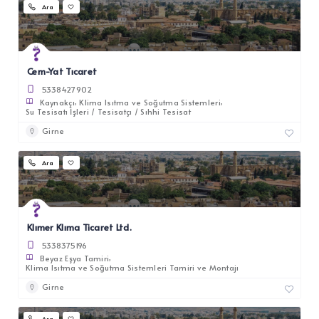
Ara
Cem-Yat Tıcaret
5338427902
Kaynakçı
Klima Isıtma ve Soğutma Sistemleri
Su Tesisatı İşleri / Tesisatçı / Sıhhi Tesisat
Girne
Ara
Klımer Klıma Ticaret Ltd.
5338375196
Beyaz Eşya Tamiri
Klima Isıtma ve Soğutma Sistemleri Tamiri ve Montajı
Girne
Ara