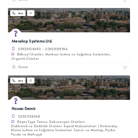
Ara
Mecelop Systems Ltd.
03928158490 - 03928159944
Bitkisel Ürünler
Merkezi Isıtma ve Soğutma Sistemleri
Organik Ürünler
Girne
Ara
Hasan Demir
5338558348
Beyaz Eşya Tamiri
Dekorasyon Ürünleri
Elektronik ve Elektrikli Ürünler
İnşaat Malzemeleri / Hırdavatçı
Klima Isıtma ve Soğutma Sistemleri Tamiri ve Montajı
Parke
Perde ve Mefruşat