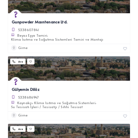
Gunpowder Maıntenance Ltd.
5338607841
Beyaz Eşya Tamiri
Klima Isıtma ve Soğutma Sistemleri Tamiri ve Montajı
Girne
Ara
Gülyemin Dilöz
5338686947
Kaynakçı
Klima Isıtma ve Soğutma Sistemleri
Su Tesisatı İşleri / Tesisatçı / Sıhhi Tesisat
Girne
Ara