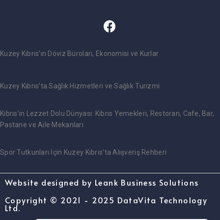
Kuzey Kıbrıs’ın Döviz Büroları, Ekonomisi ve Kurlar
Kuzey Kıbrıs’ta Sağlık Hizmetleri ve Sağlık Turizmi
Kıbrıs’ın Lezzet Dolu Dünyası: Kıbrıs Yemekleri, Restoran, Cafe, Bar,
Pastane ve Aile Mekanları
Spor Tutkunları İçin Kuzey Kıbrıs’ta Alışveriş Rehberi
Website designed by Leank Business Solutions
Copyright © 2021 - 2025 DataVita Technology
Ltd.