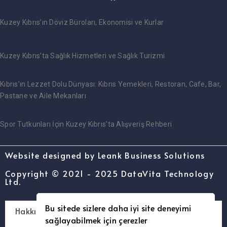
Kuzey Kıbrıs’ın Döviz Büroları, Ekonomisi ve Kurlar
Kuzey Kıbrıs’ta Sağlık Hizmetleri ve Sağlık Turizmi
Kıbrıs’ın Lezzet Dolu Dünyası: Kıbrıs Yemekleri, Restoran, Cafe, Bar,
Pastane ve Aile Mekanları
Spor Tutkunları İçin Kuzey Kıbrıs’ta Alışveriş Rehberi
Website designed by Leank Business Solutions
Copyright © 2021 - 2025 DataVita Technology
Ltd.
Bu sitede sizlere daha iyi site deneyimi
Hakkımızda – [www.kimibilin.com]
sağlayabilmek için çerezler