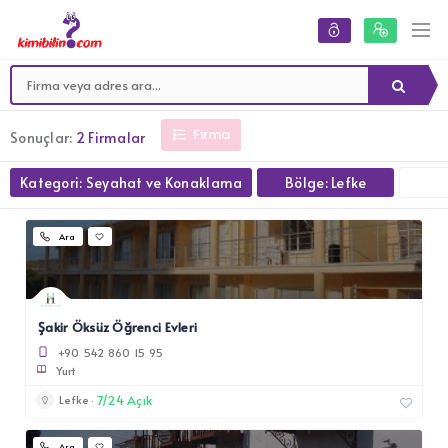
Firma
Sonuçlar:
2 Firmalar
Kategori: Seyahat ve Konaklama
Bölge: Lefke
Ara
Şakir Öksüz Öğrenci Evleri
+90 542 860 15 95
Yurt
7/24 Açık
Lefke
Ara