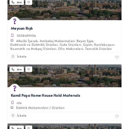
Ara
Meycan Rıylı
5338699136
Alkollü İçecek
Ambalaj Malzemeleri
Beyaz Eşya
Elektronik ve Elektrikli Ürünler
Gıda Ürünleri
Giyim
Konfeksiyon
Kozmetik ve Makyaj Ürünleri
Ofis Makineleri
Temizlik Ürünleri
İskele
Ara
Kamil Paşa Home House Hold Materıals
n/a
Elektrik Malzemeleri / Ürünleri
İskele
Ara